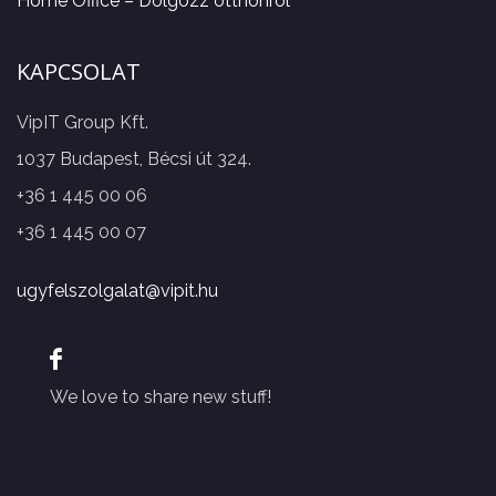
Home Office – Dolgozz otthonról
KAPCSOLAT
VipIT Group Kft.
1037 Budapest, Bécsi út 324.
+36 1 445 00 06
+36 1 445 00 07
ugyfelszolgalat@vipit.hu
We love to share new stuff!