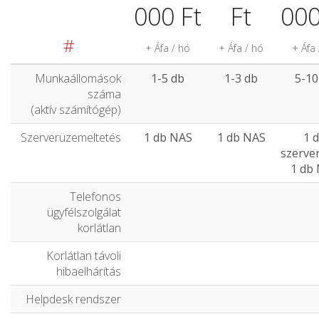
000 Ft
Ft
000
#
+ Áfa / hó
+ Áfa / hó
+ Áfa 
Munkaállomások
1-5 db
1-3 db
5
-
10
száma
(aktív számítógép)
Szerverüzemeltetés
1 db NAS
1 db NAS
1 
szerve
1 db
Telefonos
ügyfélszolgálat
korlátlan
Korlátlan távoli
hibaelhárítás
Helpdesk rendszer