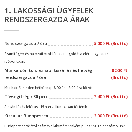
1. LAKOSSÁGI ÜGYFELEK -
RENDSZERGAZDA ÁRAK
Rendszergazda / óra
5 000 Ft (Bruttó)
Számítógép és hálózati problémák megoldása előre egyeztetett
időpontban.
Munkaidőn túli, aznapi kiszállás és hétvégi
8 500 Ft
rendszergazda / óra
(Bruttó)
Munkaidő minden hétköznap 8:00 és 18:00 óra között.
Távsegítség / 30 perc
2 400 Ft (Bruttó)
A számlázás félórás időintervallumokban történik.
Kiszállás Budapesten
3 000 Ft (Bruttó)
Budapest határától számítva kilométerenként plusz 150 Ft-ot számolunk