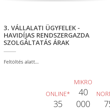
3. VÁLLALATI ÜGYFELEK -
HAVIDÍJAS RENDSZERGAZDA
SZOLGÁLTATÁS ÁRAK
Feltöltés alatt...
MIKRO
40
ONLINE*
NOR
35
000
7