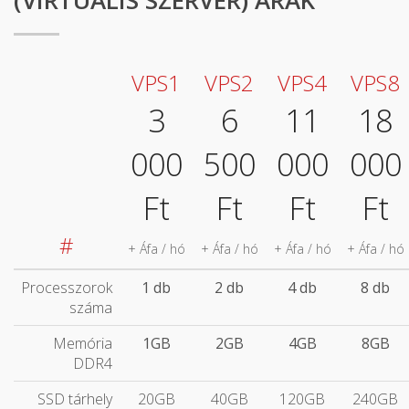
(VIRTUÁLIS SZERVER) ÁRAK
VPS1
VPS2
VPS4
VPS8
3
6
11
18
000
500
000
000
Ft
Ft
Ft
Ft
#
+ Áfa / hó
+ Áfa / hó
+ Áfa / hó
+ Áfa / hó
Processzorok
1 db
2 db
4 db
8 db
száma
Memória
1GB
2GB
4GB
8GB
DDR4
SSD tárhely
20GB
40GB
120GB
240GB