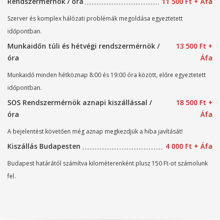
Rendszermérnök / óra
11 500 Ft + Áfa
Szerver és komplex hálózati problémák megoldása egyeztetett
időpontban.
Munkaidőn túli és hétvégi rendszermérnök /
13 500 Ft +
óra
Áfa
Munkaidő minden hétköznap 8:00 és 19:00 óra között, előre egyeztetett
időpontban.
SOS Rendszermérnök aznapi kiszállással /
18 500 Ft +
óra
Áfa
A bejelentést követően még aznap megkezdjük a hiba javítását!
Kiszállás Budapesten
4 000 Ft + Áfa
Budapest határától számítva kilométerenként plusz 150 Ft-ot számolunk
fel.