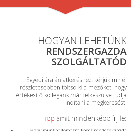
HOGYAN LEHETÜNK
RENDSZERGAZDA
SZOLGÁLTATÓD
Egyedi árajánlatkéréshez, kérjük minél
részletesebben töltsd ki a mezőket. hogy
értékesítő kollégánk már felkészülve tudja
indítani a megkeresést.
Tipp
amit mindenképp írj le:
Hány munkaállomásra kérsz rendszergazda