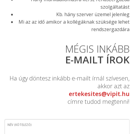
szolgáltatást
Kb. hány szerver üzemel jelenleg
Mi az az idő amikor a kollégáknak szüksége lehet
rendszergazdára
MÉGIS INKÁBB
E-MAILT ÍROK
Ha úgy döntesz inkább e-mailt írnál szívesen,
akkor azt az
ertekesites@vipit.hu
címre tudod megtenni!
NÉV (KÖTELEZŐ)