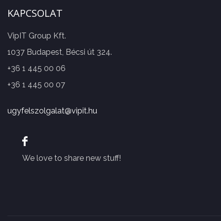
KAPCSOLAT
VipIT Group Kft.
1037 Budapest, Bécsi út 324.
+36 1 445 00 06
+36 1 445 00 07
ugyfelszolgalat@vipit.hu
We love to share new stuff!